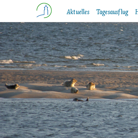
Aktuelles
Tagesausflug
H
Einri
Veranstaltungen
Langeneß
Wetter & Tide
Oland
G
Schul
Webcam
für Gruppen
P
Kinde
Schiffsabfahrten
Wattwanderungen z
A
Krank
Halligmobil
W
Halligbus Langeneß
L
P