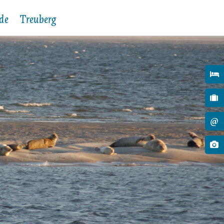
de
Treuberg
Verwaltung
Gemeindevertretung & Ausschüsse
Protokolle
Vorträge und Projekte
Stellenausschreibungen
@
Ausschreibungen
Bauleitplanung
Aushänge der Gemeinde