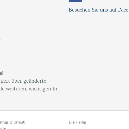
Besuchen Sie uns auf Fac
...
.
e!
­miert über ge­än­der­te
le wei­te­ren, wich­ti­gen In­
sflug & Urlaub
Die Hallig
nfte