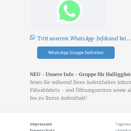
Tritt unserem WhatsApp-Infokanal bei ..
WhatsApp Gruppe beitreten
NEU - Un­se­re Info - Grup­pe für Hal­lig­gäs­t
Sei­en Sie wäh­rend Ih­res Auf­ent­hal­tes in­for
Fähr­ab­fahrts - und Öff­nungs­zei­ten so­wie al
fos zu Ih­rem Auf­ent­halt!
Impressum
Tagesau
Datenschutz
Unterkü