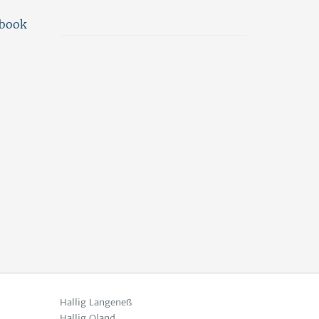
ebook
Hallig Langeneß
Hallig Oland