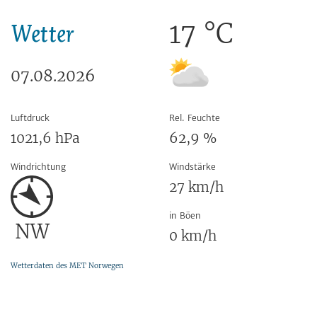
17
°C
Wetter
07.08.2026
Luftdruck
Rel. Feuchte
1021,6
hPa
62,9
%
Windrichtung
Windstärke
27
km/h
in Böen
NW
0
km/h
Wetterdaten des MET Norwegen