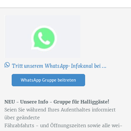
Tritt unserem WhatsApp-Infokanal bei ...
WhatsApp Gruppe beitreten
NEU - Un­se­re Info - Grup­pe für Hal­lig­gäs­te!
Sei­en Sie wäh­rend Ih­res Auf­ent­hal­tes in­for­miert
über ge­än­der­te
Fähr­ab­fahrts - und Öff­nungs­zei­ten so­wie alle wei­