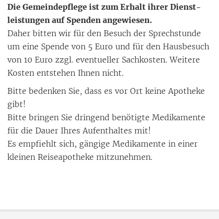
Die Gemeindepflege ist zum Er­halt ih­rer Dienst­
leis­tun­gen auf Spen­den an­ge­wie­sen.
Da­her bit­ten wir für den Be­such der Sprech­stun­de
um ei­ne Spen­de von 5 Eu­ro und für den Haus­be­such
von 10 Eu­ro zzgl. even­tu­el­ler Sach­kos­ten. Wei­te­re
Kos­ten ent­ste­hen Ih­nen nicht.
Bit­te be­den­ken Sie, dass es vor Ort kei­ne Apo­the­ke
gibt!
Bit­te brin­gen Sie drin­gend be­nö­tig­te Me­di­ka­men­te
für die Dau­er Ih­res Auf­ent­hal­tes mit!
Es emp­ﬁehlt sich, gän­gi­ge Me­di­ka­men­te in ei­ner
klei­nen Rei­se­apo­the­ke mit­zu­neh­men.