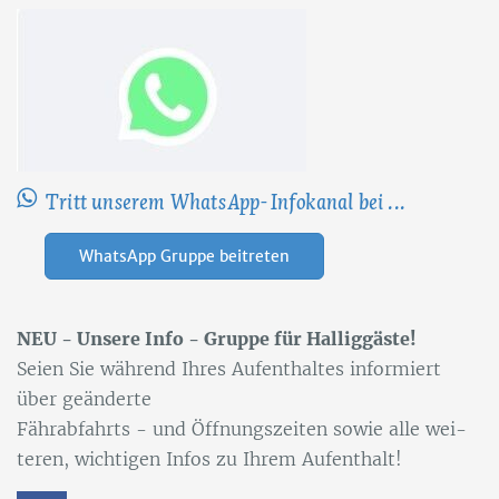
Tritt unserem WhatsApp-Infokanal bei ...
WhatsApp Gruppe beitreten
NEU - Un­se­re Info - Grup­pe für Hal­lig­gäs­te!
Sei­en Sie wäh­rend Ih­res Auf­ent­hal­tes in­for­miert
über ge­än­der­te
Fähr­ab­fahrts - und Öff­nungs­zei­ten so­wie alle wei­
te­ren, wich­ti­gen In­fos zu Ih­rem Auf­ent­halt!