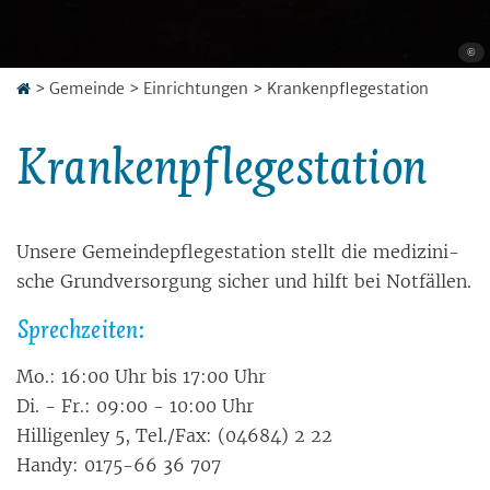
©
>
Gemeinde
>
Einrichtungen
>
Krankenpflegestation
Krankenpflegestation
Un­se­re Ge­mein­de­­pﬂe­ge­sta­ti­on stellt die me­di­zi­ni­
sche Grund­ver­sor­gung si­cher und hilft bei Not­fäl­len.
Sprech­zei­ten:
Mo.: 16:00 Uhr bis 17:00 Uhr
Di. - Fr.: 09:00 - 10:00 Uhr
Hil­li­gen­ley 5, Tel./Fax: (04684) 2 22
Han­dy: 0175-66 36 707