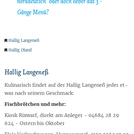
norddeutsch" oder doch lieber das 3 -
Gänge Menü?
Hallig Langeneß
Hallig Oland
Hal­lig Lan­ge­neß
Ku­li­na­risch fin­det auf der Hal­lig Lan­ge­neß je­der et­
was nach sei­nem Ge­schmack:
Fisch­bröt­chen und mehr:
Ki­osk Rix­warf, di­rekt am An­le­ger - 04684 28 29
624 - Os­tern bis Ok­to­ber