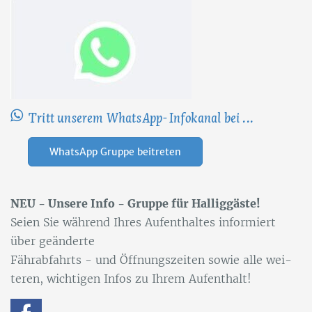
Tritt unserem WhatsApp-Infokanal bei ...
WhatsApp Gruppe beitreten
NEU - Un­se­re Info - Grup­pe für Hal­lig­gäs­te!
Sei­en Sie wäh­rend Ih­res Auf­ent­hal­tes in­for­miert
über ge­än­der­te
Fähr­ab­fahrts - und Öff­nungs­zei­ten so­wie alle wei­
te­ren, wich­ti­gen In­fos zu Ih­rem Auf­ent­halt!