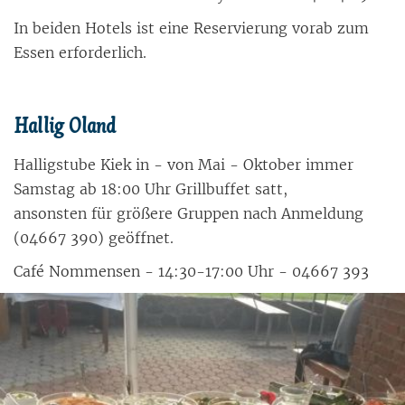
In bei­den Ho­tels ist eine Re­ser­vie­rung vor­ab zum
Es­sen er­for­der­lich.
Hal­lig Oland
Hal­lig­stu­be Kiek in - von Mai - Ok­to­ber im­mer
Sams­tag ab 18:00 Uhr Grillbuf­fet satt,
an­sons­ten für grö­ße­re Grup­pen nach An­mel­dung
(04667 390) ge­öff­net.
Café Nom­men­sen - 14:30-17:00 Uhr - 04667 393