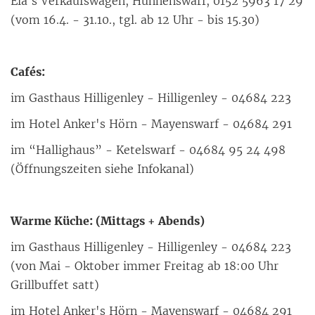
Ela's Ver­kaufs­wa­gen, Hun­nens­warf, 0152 5963 17 29
(vom 16.4. - 31.10., tgl. ab 12 Uhr - bis 15.30)
Cafés:
im Gast­haus Hil­li­gen­ley - Hil­li­gen­ley - 04684 223
im Ho­tel An­ker's Hörn - May­ens­warf - 04684 291
im
“
Hal­lig­haus” - Ke­tels­warf - 04684 95 24 498
(Öff­nungs­zei­ten sie­he In­fo­ka­nal)
War­me Kü­che: (Mit­tags + Abends)
im Gast­haus Hil­li­gen­ley - Hil­li­gen­ley - 04684 223
(von Mai - Ok­to­ber im­mer Frei­tag ab 18:00 Uhr
Grillbuf­fet satt)
im Ho­tel An­ker's Hörn - May­ens­warf - 04684 291