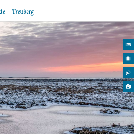
de
Treuberg
Verwaltung
Gemeindevertretung & Ausschüsse
Protokolle
Vorträge und Projekte
Stellenausschreibungen
@
Ausschreibungen
Bauleitplanung
Aushänge der Gemeinde