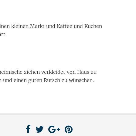
ei­nen klei­nen Markt und Kaf­fee und Ku­chen
att.
n­hei­mi­sche zie­hen ver­klei­det von Haus zu
en und ei­nen gu­ten Rutsch zu wün­schen.