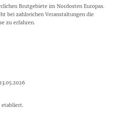
r­li­chen Brut­ge­bie­te im Nord­os­ten Eu­ro­pas.
t bei zahl­rei­chen Ver­an­stal­tun­gen die
e zu er­fah­ren.
 23.05.2026
eta­bliert.