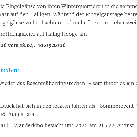
 die Rin­gel­gän­se von ih­ren Win­ter­quar­tie­ren in die som­me
ast auf den Hal­li­gen. Wäh­rend der Rin­gel­gans­ta­ge be­steh
in­gel­gän­se zu be­ob­ach­ten und mehr über ihre Le­bens­wei­s
Er­öff­nungs­fei­er auf Hal­lig Hoo­ge am
 2026 vom 18.04.-10.05.2026
­na­ten:
ie­der das Ra­sen­mä­her­rings­te­chen - satt fin­det es am
h­stück hat sich in den letz­ten Jah­ren als
“
Som­me­revent” 
16. Au­gust statt.
­Li - Wan­der­ki­no be­sucht uns 2026 am 21.+22. Au­gust.