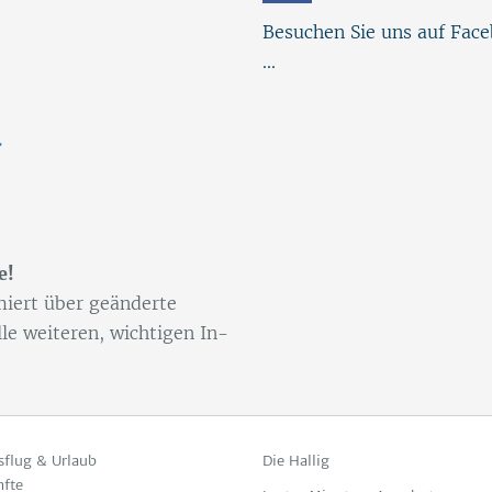
Besuchen Sie uns auf Fac
...
.
e!
­miert über ge­än­der­te
le wei­te­ren, wich­ti­gen In­
sflug & Urlaub
Die Hallig
nfte