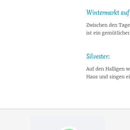
Win­ter­markt auf 
Zwi­schen den Ta­gen
ist ein ge­müt­li­che
Sil­ves­ter:
Auf den Hal­li­gen wi
Haus und sin­gen ei