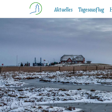
Aktuelles
Tagesausflug
H
Einri
Veranstaltungen
Langeneß
Wetter & Tide
Oland
G
Schul
Webcam
für Gruppen
P
Kinde
Schiffsabfahrten
Wattwanderungen z
A
Krank
Halligmobil
W
Halligbus Langeneß
L
P