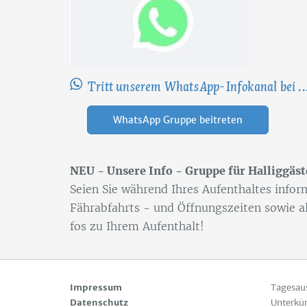
Tritt unserem WhatsApp-Infokanal bei ..
WhatsApp Gruppe beitreten
NEU - Un­se­re Info - Grup­pe für Hal­lig­gäs­t
Sei­en Sie wäh­rend Ih­res Auf­ent­hal­tes in­for
Fähr­ab­fahrts - und Öff­nungs­zei­ten so­wie al
fos zu Ih­rem Auf­ent­halt!
Impressum
Tagesau
Datenschutz
Unterkü