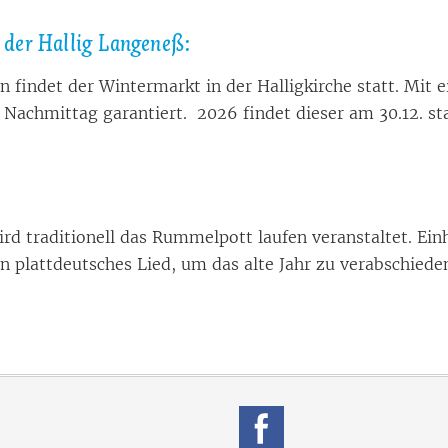
der Hal­lig Lan­ge­neß:
 ﬁn­det der Win­ter­markt in der Hal­lig­kir­che statt. Mit 
r Nach­mit­tag ga­ran­tiert. 2026 fin­det die­ser am 30.12. st
rd tra­di­tio­nell das Rum­mel­pott lau­fen ver­an­stal­tet. Ei
n platt­deut­sches Lied, um das alte Jahr zu ver­ab­schie­d