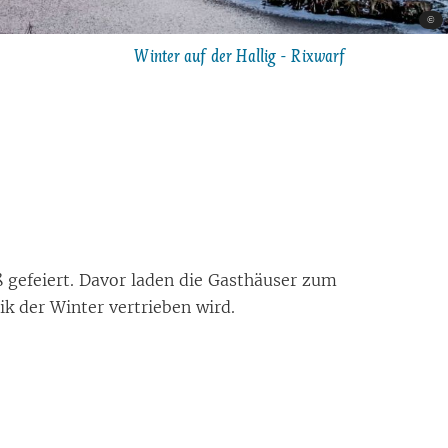
©
Winter auf der Hallig - Rixwarf
ß ge­fei­ert. Da­vor la­den die Gast­häu­ser zum
ik der Win­ter ver­trie­ben wird.