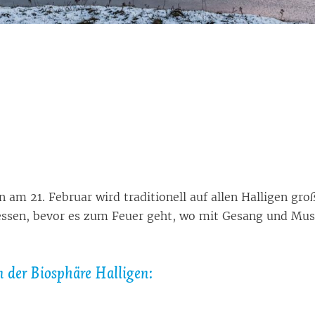
am 21. Fe­bru­ar wird tra­di­tio­nell auf al­len Hal­li­gen gro
les­sen, be­vor es zum Feu­er geht, wo mit Ge­sang und Mu­s
n der Bio­sphä­re Hal­li­gen: