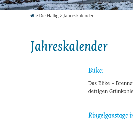
>
Die Hallig
>
Jahreskalender
Jahreskalender
Biike:
Das Biike - Bren­nen 
def­ti­gen Grün­koh­
Rin­gel­gans­ta­ge i