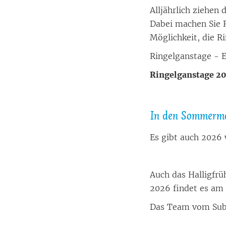
All­jähr­lich zie­hen
Da­bei ma­chen Sie R
Mög­lich­keit, die R
Rin­gel­gans­ta­ge - 
Rin­gel­gans­ta­ge
In den Som­mer­mo
Es gibt auch 2026 w
Auch das Hal­lig­frü
2026 fin­det es am 
Das Team vom Sub­a