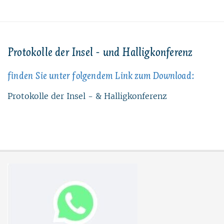
Pro­to­kol­le der In­sel - und Hal­lig­kon­fe­renz
fin­den Sie un­ter fol­gen­dem Link zum Down­load:
Pro­to­kol­le der In­sel - & Hal­lig­kon­fe­renz