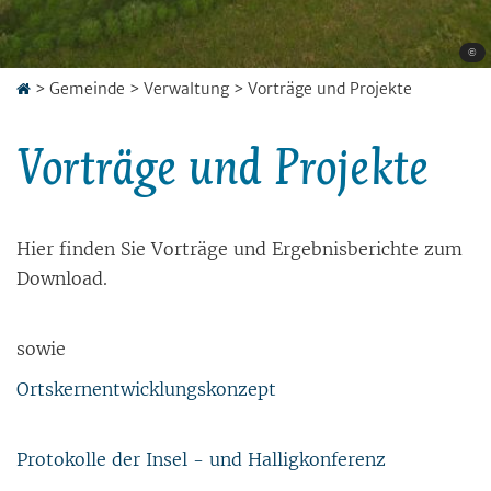
©
>
Gemeinde
>
Verwaltung
>
Vorträge und Projekte
Vorträge und Projekte
Hier fin­den Sie Vor­trä­ge und Er­geb­nis­be­rich­te zum
Down­load.
so­wie
Orts­kern­ent­wick­lungs­kon­zept
Pro­to­kol­le der In­sel - und Hal­lig­kon­fe­renz