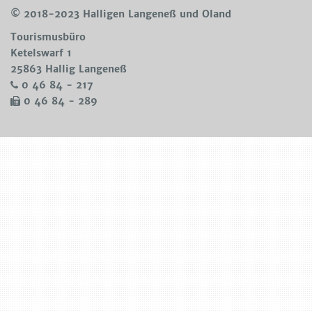
© 2018-2023 Halligen Langeneß und Oland
Tourismusbüro
Ke­tels­warf 1
25863 Hal­lig Lan­ge­neß
0 46 84 - 217
0 46 84 - 289