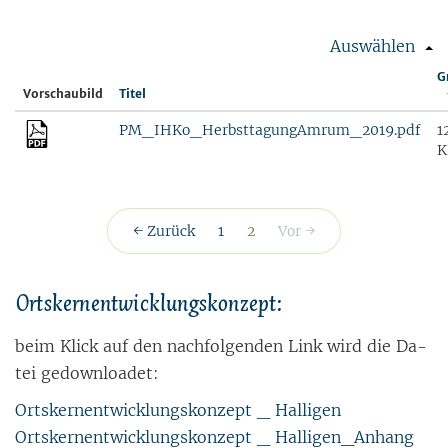
Auswählen
G
Vorschaubild
Titel
PM_IHKo_HerbsttagungAmrum_2019.pdf
1
K
(aktuell)
← Zurück
1
2
Vor →
Orts­kern­ent­wick­lungs­kon­zept:
beim Klick auf den nach­fol­gen­den Link wird die Da­
tei ge­down­loa­det:
Ortskernentwicklungskonzept _ Halligen
Ortskernentwicklungskonzept _ Halligen_Anhang