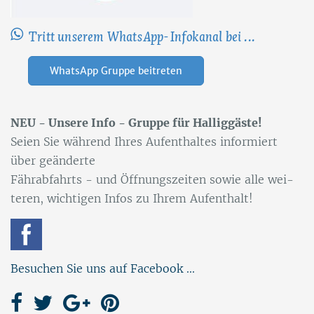
Tritt unserem WhatsApp-Infokanal bei ...
WhatsApp Gruppe beitreten
NEU - Un­se­re Info - Grup­pe für Hal­lig­gäs­te!
Sei­en Sie wäh­rend Ih­res Auf­ent­hal­tes in­for­miert
über ge­än­der­te
Fähr­ab­fahrts - und Öff­nungs­zei­ten so­wie alle wei­
te­ren, wich­ti­gen In­fos zu Ih­rem Auf­ent­halt!
Besuchen Sie uns auf Facebook ...