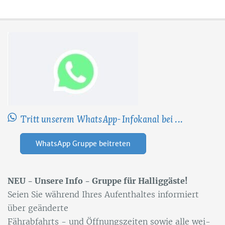
Tritt unserem WhatsApp-Infokanal bei ...
WhatsApp Gruppe beitreten
NEU - Un­se­re Info - Grup­pe für Hal­lig­gäs­te!
Sei­en Sie wäh­rend Ih­res Auf­ent­hal­tes in­for­miert
über ge­än­der­te
Fähr­ab­fahrts - und Öff­nungs­zei­ten so­wie alle wei­